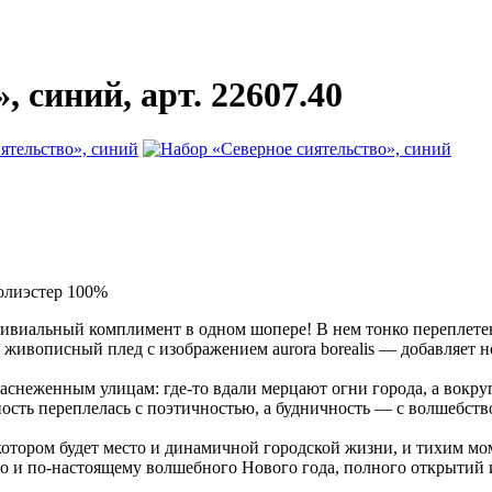
 синий, арт. 22607.40
полиэстер 100%
ивиальный комплимент в одном шопере! В нем тонко переплетен
ивописный плед с изображением aurora borealis — добавляет но
снеженным улицам: где‑то вдали мерцают огни города, а вокруг
ность переплелась с поэтичностью, а будничность — с волшебств
котором будет место и динамичной городской жизни, и тихим м
го и по‑настоящему волшебного Нового года, полного открытий