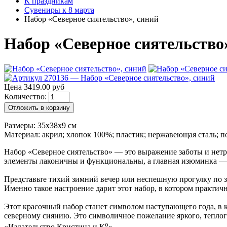
К праздникам
Сувениры к 8 марта
Набор «Северное сиятельство», синий
Набор «Северное сиятельство»,
Цена 3419.00 руб
Количество:
Отложить в корзину
Размеры: 35х38х9 см
Материал: акрил; хлопок 100%; пластик; нержавеющая сталь; 
Набор «Северное сиятельство» — это выражение заботы и нетр
элементы лаконичны и функциональны, а главная изюминка — ж
Представьте тихий зимний вечер или неспешную прогулку по за
Именно такое настроение дарит этот набор, в котором практич
Этот красочный набор станет символом наступающего года, в 
северному сиянию. Это символичное пожелание яркого, тепло
о
«Издательство Кристина и К
»