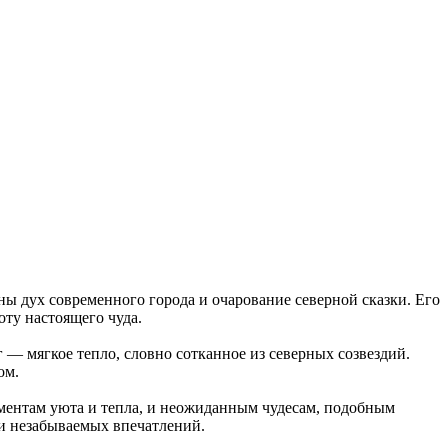
ы дух современного города и очарование северной сказки. Его
ту настоящего чуда.
 — мягкое тепло, словно сотканное из северных созвездий.
ом.
оментам уюта и тепла, и неожиданным чудесам, подобным
 и незабываемых впечатлений.