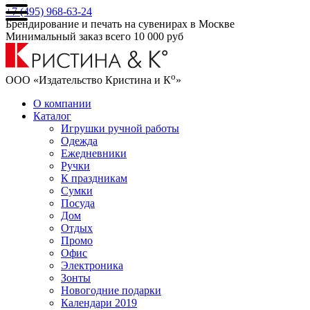
+7 (495) 968-63-24
Брендирование и печать на сувенирах в Москве
Минимальный заказ всего 10 000 руб
о
ООО «Издательство Кристина и К
»
О компании
Каталог
Игрушки ручной работы
Одежда
Ежедневники
Ручки
К праздникам
Сумки
Посуда
Дом
Отдых
Промо
Офис
Электроника
Зонты
Новогодние подарки
Календари 2019