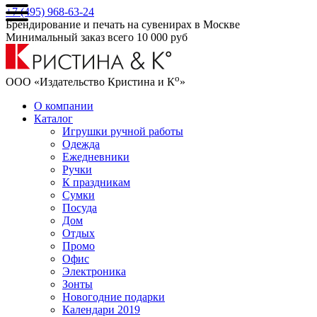
+7 (495) 968-63-24
Брендирование и печать на сувенирах в Москве
Минимальный заказ всего 10 000 руб
о
ООО «Издательство Кристина и К
»
О компании
Каталог
Игрушки ручной работы
Одежда
Ежедневники
Ручки
К праздникам
Сумки
Посуда
Дом
Отдых
Промо
Офис
Электроника
Зонты
Новогодние подарки
Календари 2019