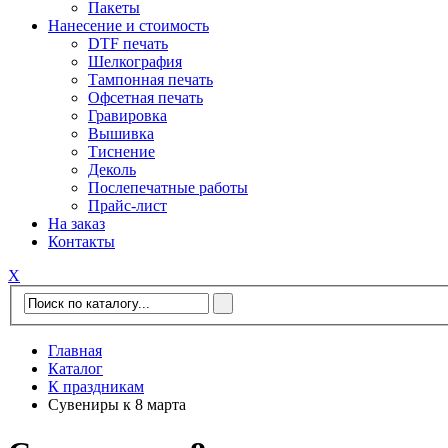
Пакеты
Нанесение и стоимость
DTF печать
Шелкография
Тампонная печать
Офсетная печать
Гравировка
Вышивка
Тиснение
Деколь
Послепечатные работы
Прайс-лист
На заказ
Контакты
Х
Главная
Каталог
К праздникам
Сувениры к 8 марта