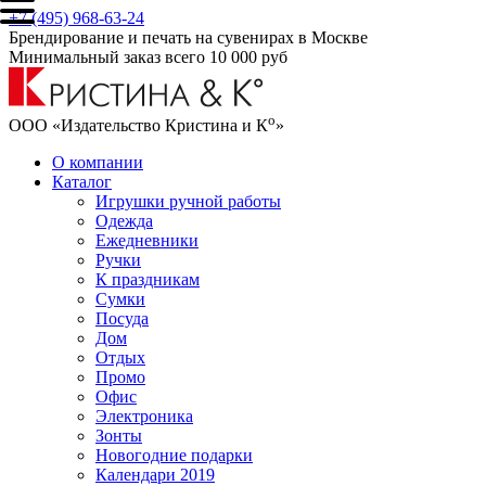
+7 (495) 968-63-24
Брендирование и печать на сувенирах в Москве
Минимальный заказ всего 10 000 руб
о
ООО «Издательство Кристина и К
»
О компании
Каталог
Игрушки ручной работы
Одежда
Ежедневники
Ручки
К праздникам
Сумки
Посуда
Дом
Отдых
Промо
Офис
Электроника
Зонты
Новогодние подарки
Календари 2019