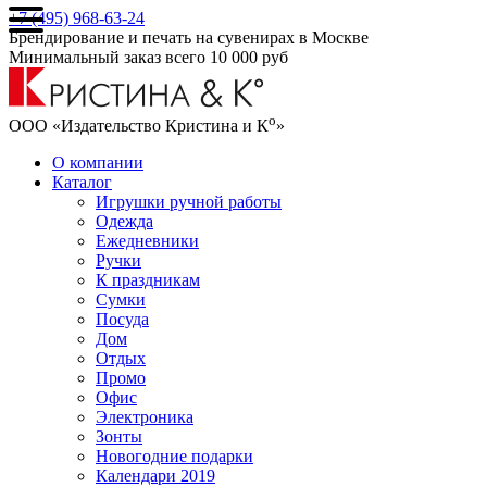
+7 (495) 968-63-24
Брендирование и печать на сувенирах в Москве
Минимальный заказ всего 10 000 руб
о
ООО «Издательство Кристина и К
»
О компании
Каталог
Игрушки ручной работы
Одежда
Ежедневники
Ручки
К праздникам
Сумки
Посуда
Дом
Отдых
Промо
Офис
Электроника
Зонты
Новогодние подарки
Календари 2019