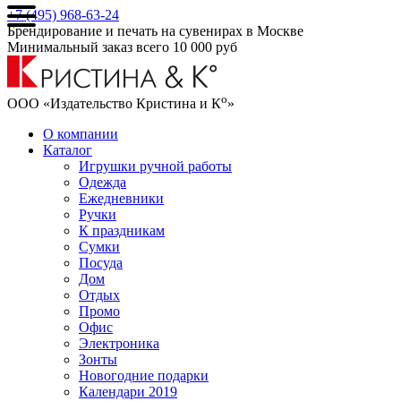
+7 (495) 968-63-24
Брендирование и печать на сувенирах в Москве
Минимальный заказ всего 10 000 руб
о
ООО «Издательство Кристина и К
»
О компании
Каталог
Игрушки ручной работы
Одежда
Ежедневники
Ручки
К праздникам
Сумки
Посуда
Дом
Отдых
Промо
Офис
Электроника
Зонты
Новогодние подарки
Календари 2019