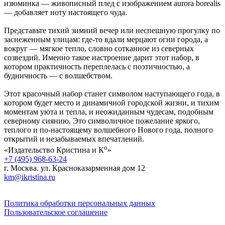
изюминка — живописный плед с изображением aurora borealis
— добавляет ноту настоящего чуда.
Представьте тихий зимний вечер или неспешную прогулку по
заснеженным улицам: где‑то вдали мерцают огни города, а
вокруг — мягкое тепло, словно сотканное из северных
созвездий. Именно такое настроение дарит этот набор, в
котором практичность переплелась с поэтичностью, а
будничность — с волшебством.
Этот красочный набор станет символом наступающего года, в
котором будет место и динамичной городской жизни, и тихим
моментам уюта и тепла, и неожиданным чудесам, подобным
северному сиянию. Это символичное пожелание яркого,
теплого и по‑настоящему волшебного Нового года, полного
открытий и незабываемых впечатлений.
о
«Издательство Кристина и К
»
+7 (495) 968-63-24
г. Москва. ул. Красноказарменная дом 12
km@ikristina.ru
Политика обработки персональных данных
Пользовательское соглашение