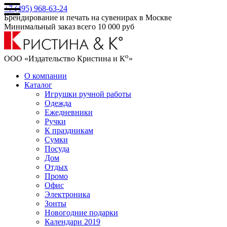
+7 (495) 968-63-24
Брендирование и печать на сувенирах в Москве
Минимальный заказ всего 10 000 руб
о
ООО «Издательство Кристина и К
»
О компании
Каталог
Игрушки ручной работы
Одежда
Ежедневники
Ручки
К праздникам
Сумки
Посуда
Дом
Отдых
Промо
Офис
Электроника
Зонты
Новогодние подарки
Календари 2019