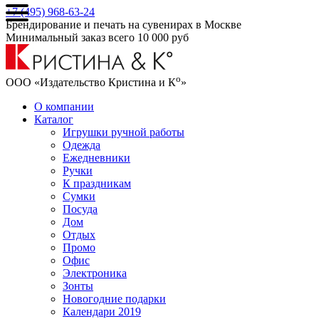
+7 (495) 968-63-24
Брендирование и печать на сувенирах в Москве
Минимальный заказ всего 10 000 руб
о
ООО «Издательство Кристина и К
»
О компании
Каталог
Игрушки ручной работы
Одежда
Ежедневники
Ручки
К праздникам
Сумки
Посуда
Дом
Отдых
Промо
Офис
Электроника
Зонты
Новогодние подарки
Календари 2019