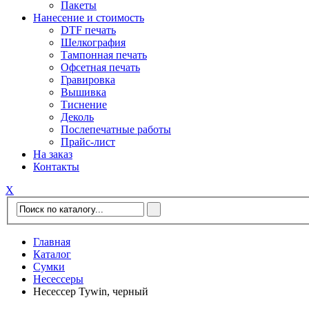
Пакеты
Нанесение и стоимость
DTF печать
Шелкография
Тампонная печать
Офсетная печать
Гравировка
Вышивка
Тиснение
Деколь
Послепечатные работы
Прайс-лист
На заказ
Контакты
Х
Главная
Каталог
Сумки
Несессеры
Несессер Tywin, черный