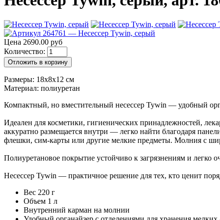
Несессер Tywin, серый, арт. 18
Цена 2690.00 руб
Количество:
Отложить в корзину
Размеры: 18x8x12 см
Материал: полиуретан
Компактный, но вместительный несессер Tywin — удобный орг
Идеален для косметики, гигиенических принадлежностей, лекар
аккуратно размещается внутри — легко найти благодаря пане
флешки, сим-карты или другие мелкие предметы. Молния с ши
Полиуретановое покрытие устойчиво к загрязнениям и легко о
Несессер Tywin — практичное решение для тех, кто ценит поряд
Вес 220 г
Объем 1 л
Внутренний карман на молнии
Удобный органайзер с отделениями для хранения мелких 