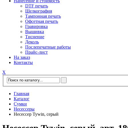
Нанесение и стоимость
DTF печать
Шелкография
Тампонная печать
Офсетная печать
Гравировка
Вышивка
Тиснение
Деколь
Послепечатные работы
Прайс-лист
На заказ
Контакты
Х
Главная
Каталог
Сумки
Несессеры
Несессер Tywin, серый