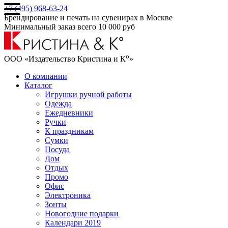
+7 (495) 968-63-24
Брендирование и печать на сувенирах в Москве
Минимальный заказ всего 10 000 руб
о
ООО «Издательство Кристина и К
»
О компании
Каталог
Игрушки ручной работы
Одежда
Ежедневники
Ручки
К праздникам
Сумки
Посуда
Дом
Отдых
Промо
Офис
Электроника
Зонты
Новогодние подарки
Календари 2019