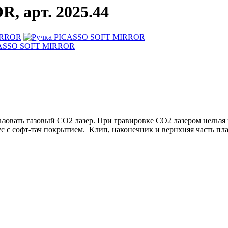
 арт. 2025.44
ьзовать газовый СО2 лазер. При гравировке СО2 лазером нельз
ус с софт-тач покрытием. Клип, наконечник и вернхняя часть пл