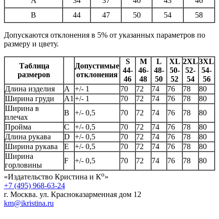
A
34
37
40
43
46
B
44
47
50
54
58
Допускаются отклонения в 5% от указанных параметров по
размеру и цвету.
S
M
L
XL
2XL
3XL
Таблица
Допустимые
44-
46-
48-
50-
52-
54-
размеров
отклонения
46
48
50
52
54
56
Длина изделия
А
+/- 1
70
72
74
76
78
80
Ширина груди
А1
+/- 1
70
72
74
76
78
80
Ширина в
B
+/- 0,5
70
72
74
76
78
80
плечах
Пройма
C
+/- 0,5
70
72
74
76
78
80
Длина рукава
D
+/- 0,5
70
72
74
76
78
80
Ширина рукава
E
+/- 0,5
70
72
74
76
78
80
Ширина
F
+/- 0,5
70
72
74
76
78
80
горловины
о
«Издательство Кристина и К
»
+7 (495) 968-63-24
г. Москва. ул. Красноказарменная дом 12
km@ikristina.ru