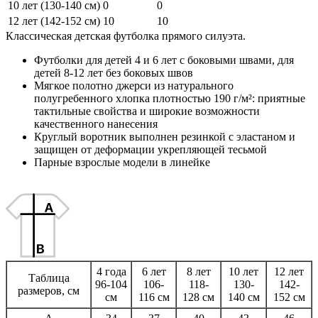
10 лет (130-140 см)
0
0
12 лет (142-152 см)
10
10
Классическая детская футболка прямого силуэта.
Футболки для детей 4 и 6 лет с боковыми швами, для
детей 8-12 лет без боковых швов
Мягкое полотно джерси из натурального
полугребенного хлопка плотностью 190 г/м²: приятные
тактильные свойства и широкие возможности
качественного нанесения
Круглый воротник выполнен резинкой с эластаном и
защищен от деформации укрепляющей тесьмой
Парные взрослые модели в линейке
4 года
6 лет
8 лет
10 лет
12 лет
Таблица
96-104
106-
118-
130-
142-
размеров, см
см
116 см
128 см
140 см
152 см