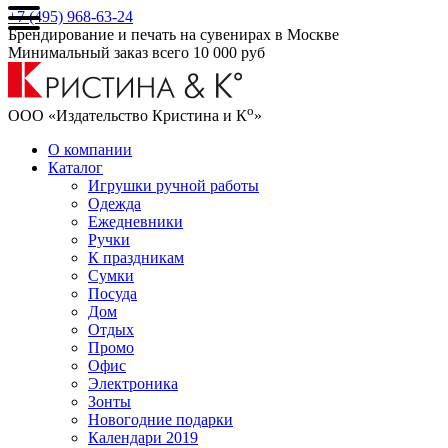
+7 (495) 968-63-24
Брендирование и печать на сувенирах в Москве
Минимальный заказ всего 10 000 руб
о
ООО «Издательство Кристина и К
»
О компании
Каталог
Игрушки ручной работы
Одежда
Ежедневники
Ручки
К праздникам
Сумки
Посуда
Дом
Отдых
Промо
Офис
Электроника
Зонты
Новогодние подарки
Календари 2019