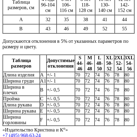
Таблица
96-104
106-
118-
130-
142-
размеров, см
см
116 см
128 см
140 см
152 см
A
32
35
38
41
44
B
43
46
49
52
55
Допускаются отклонения в 5% от указанных параметров по
размеру и цвету.
S
M
L
XL
2XL
3XL
Таблица
Допустимые
44-
46-
48-
50-
52-
54-
размеров
отклонения
46
48
50
52
54
56
Длина изделия
А
+/- 1
70
72
74
76
78
80
Ширина груди
А1
+/- 1
70
72
74
76
78
80
Ширина в
B
+/- 0,5
70
72
74
76
78
80
плечах
Пройма
C
+/- 0,5
70
72
74
76
78
80
Длина рукава
D
+/- 0,5
70
72
74
76
78
80
Ширина рукава
E
+/- 0,5
70
72
74
76
78
80
Ширина
F
+/- 0,5
70
72
74
76
78
80
горловины
о
«Издательство Кристина и К
»
+7 (495) 968-63-24