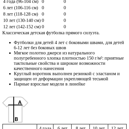
4 года (96-104 см)
0
0
6 лет (106-116 см)
0
0
8 лет (118-128 см)
0
0
10 лет (130-140 см)
0
0
12 лет (142-152 см)
0
0
Классическая детская футболка прямого силуэта.
Футболки для детей 4 лет с боковыми швами, для детей
6-12 лет без боковых швов
Мягкое полотно джерси из натурального
полугребенного хлопка плотностью 150 г/м²: приятные
тактильные свойства и широкие возможности
качественного нанесения
Круглый воротник выполнен резинкой с эластаном и
защищен от деформации укрепляющей тесьмой
Парные взрослые модели в линейке
4 года
6 лет
8 лет
10 лет
12 лет