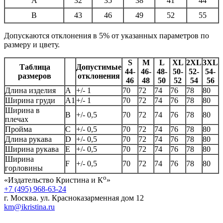
A
32
35
38
41
44
B
43
46
49
52
55
Допускаются отклонения в 5% от указанных параметров по
размеру и цвету.
S
M
L
XL
2XL
3XL
Таблица
Допустимые
44-
46-
48-
50-
52-
54-
размеров
отклонения
46
48
50
52
54
56
Длина изделия
А
+/- 1
70
72
74
76
78
80
Ширина груди
А1
+/- 1
70
72
74
76
78
80
Ширина в
B
+/- 0,5
70
72
74
76
78
80
плечах
Пройма
C
+/- 0,5
70
72
74
76
78
80
Длина рукава
D
+/- 0,5
70
72
74
76
78
80
Ширина рукава
E
+/- 0,5
70
72
74
76
78
80
Ширина
F
+/- 0,5
70
72
74
76
78
80
горловины
о
«Издательство Кристина и К
»
+7 (495) 968-63-24
г. Москва. ул. Красноказарменная дом 12
km@ikristina.ru