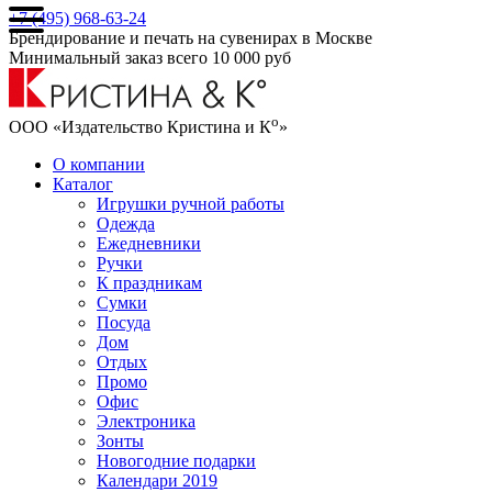
+7 (495) 968-63-24
Брендирование и печать на сувенирах в Москве
Минимальный заказ всего 10 000 руб
о
ООО «Издательство Кристина и К
»
О компании
Каталог
Игрушки ручной работы
Одежда
Ежедневники
Ручки
К праздникам
Сумки
Посуда
Дом
Отдых
Промо
Офис
Электроника
Зонты
Новогодние подарки
Календари 2019