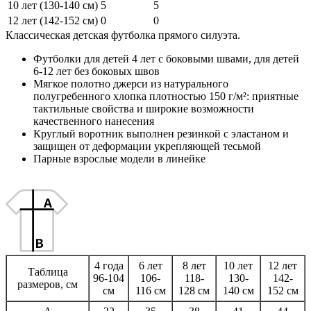
10 лет (130-140 см)
5
5
12 лет (142-152 см)
0
0
Классическая детская футболка прямого силуэта.
Футболки для детей 4 лет с боковыми швами, для детей
6-12 лет без боковых швов
Мягкое полотно джерси из натурального
полугребенного хлопка плотностью 150 г/м²: приятные
тактильные свойства и широкие возможности
качественного нанесения
Круглый воротник выполнен резинкой с эластаном и
защищен от деформации укрепляющей тесьмой
Парные взрослые модели в линейке
4 года
6 лет
8 лет
10 лет
12 лет
Таблица
96-104
106-
118-
130-
142-
размеров, см
см
116 см
128 см
140 см
152 см