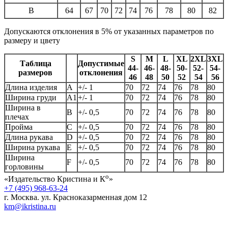
B
64
67
70
72
74
76
78
80
82
Допускаются отклонения в 5% от указанных параметров по
размеру и цвету
S
M
L
XL
2XL
3XL
Таблица
Допустимые
44-
46-
48-
50-
52-
54-
размеров
отклонения
46
48
50
52
54
56
Длина изделия
А
+/- 1
70
72
74
76
78
80
Ширина груди
А1
+/- 1
70
72
74
76
78
80
Ширина в
B
+/- 0,5
70
72
74
76
78
80
плечах
Пройма
C
+/- 0,5
70
72
74
76
78
80
Длина рукава
D
+/- 0,5
70
72
74
76
78
80
Ширина рукава
E
+/- 0,5
70
72
74
76
78
80
Ширина
F
+/- 0,5
70
72
74
76
78
80
горловины
о
«Издательство Кристина и К
»
+7 (495) 968-63-24
г. Москва. ул. Красноказарменная дом 12
km@ikristina.ru