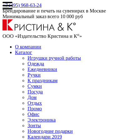
+7 (495) 968-63-24
Брендирование и печать на сувенирах в Москве
Минимальный заказ всего 10 000 руб
о
ООО «Издательство Кристина и К
»
О компании
Каталог
Игрушки ручной работы
Одежда
Ежедневники
Ручки
К праздникам
Сумки
Посуда
Дом
Отдых
Промо
Офис
Электроника
Зонты
Новогодние подарки
Календари 2019