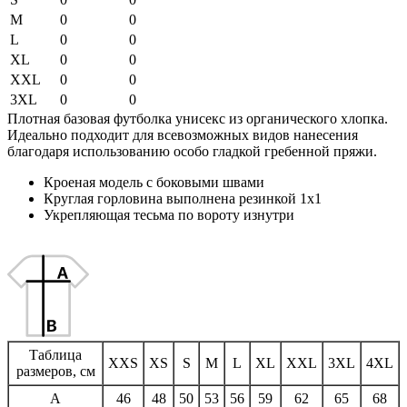
M
0
0
L
0
0
XL
0
0
XXL
0
0
3XL
0
0
Плотная базовая футболка унисекс из органического хлопка.
Идеально подходит для всевозможных видов нанесения
благодаря использованию особо гладкой гребенной пряжи.
Кроеная модель с боковыми швами
Круглая горловина выполнена резинкой 1х1
Укрепляющая тесьма по вороту изнутри
Таблица
XXS
XS
S
M
L
XL
XXL
3XL
4XL
размеров, см
A
46
48
50
53
56
59
62
65
68