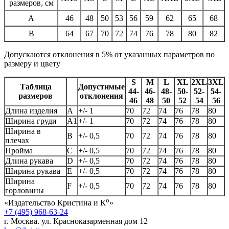
размеров, см
A
46
48
50
53
56
59
62
65
68
B
64
67
70
72
74
76
78
80
82
Допускаются отклонения в 5% от указанных параметров по
размеру и цвету
S
M
L
XL
2XL
3XL
Таблица
Допустимые
44-
46-
48-
50-
52-
54-
размеров
отклонения
46
48
50
52
54
56
Длина изделия
А
+/- 1
70
72
74
76
78
80
Ширина груди
А1
+/- 1
70
72
74
76
78
80
Ширина в
B
+/- 0,5
70
72
74
76
78
80
плечах
Пройма
C
+/- 0,5
70
72
74
76
78
80
Длина рукава
D
+/- 0,5
70
72
74
76
78
80
Ширина рукава
E
+/- 0,5
70
72
74
76
78
80
Ширина
F
+/- 0,5
70
72
74
76
78
80
горловины
о
«Издательство Кристина и К
»
+7 (495) 968-63-24
г. Москва. ул. Красноказарменная дом 12