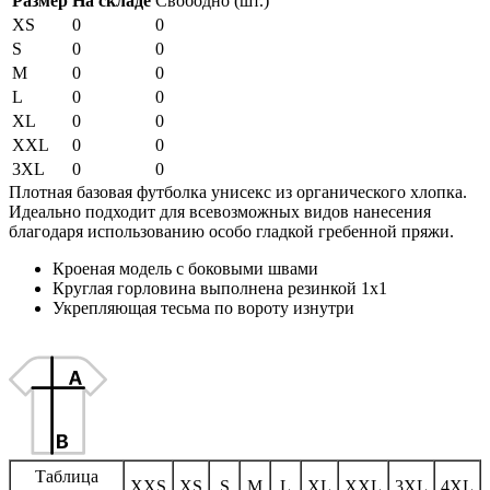
Размер
На складе
Свободно (шт.)
XS
0
0
S
0
0
M
0
0
L
0
0
XL
0
0
XXL
0
0
3XL
0
0
Плотная базовая футболка унисекс из органического хлопка.
Идеально подходит для всевозможных видов нанесения
благодаря использованию особо гладкой гребенной пряжи.
Кроеная модель с боковыми швами
Круглая горловина выполнена резинкой 1х1
Укрепляющая тесьма по вороту изнутри
Таблица
XXS
XS
S
M
L
XL
XXL
3XL
4XL