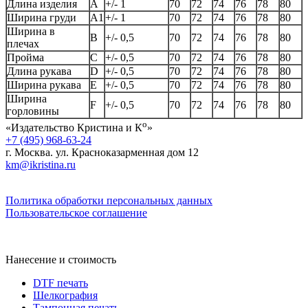
Длина изделия
А
+/- 1
70
72
74
76
78
80
Ширина груди
А1
+/- 1
70
72
74
76
78
80
Ширина в
B
+/- 0,5
70
72
74
76
78
80
плечах
Пройма
C
+/- 0,5
70
72
74
76
78
80
Длина рукава
D
+/- 0,5
70
72
74
76
78
80
Ширина рукава
E
+/- 0,5
70
72
74
76
78
80
Ширина
F
+/- 0,5
70
72
74
76
78
80
горловины
о
«Издательство Кристина и К
»
+7 (495) 968-63-24
г. Москва. ул. Красноказарменная дом 12
km@ikristina.ru
Политика обработки персональных данных
Пользовательское соглашение
Нанесение и стоимость
DTF печать
Шелкография
Тампонная печать