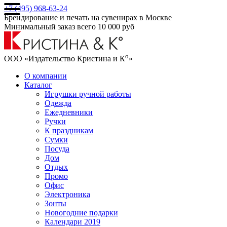
+7 (495) 968-63-24
Брендирование и печать на сувенирах в Москве
Минимальный заказ всего 10 000 руб
о
ООО «Издательство Кристина и К
»
О компании
Каталог
Игрушки ручной работы
Одежда
Ежедневники
Ручки
К праздникам
Сумки
Посуда
Дом
Отдых
Промо
Офис
Электроника
Зонты
Новогодние подарки
Календари 2019