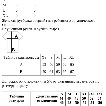
M
0
0
L
0
0
XL
0
0
Женская футболка оверсайз из гребенного органического
хлопка.
Спущенный рукав. Круглый вырез.
Таблица размеров, см
XS
S
M
L
XL
A
53
56
59
62
65
B
59
61
63
65
67
Допускаются отклонения в 5% от указанных параметров по
размеру и цвету.
S
M
L
XL
2XL
3XL
Таблица
Допустимые
44-
46-
48-
50-
52-
54-
размеров
отклонения
46
48
50
52
54
56