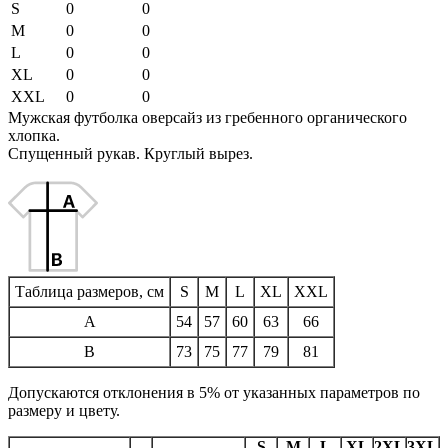
S
0
0
M
0
0
L
0
0
XL
0
0
XXL
0
0
Мужская футболка оверсайз из гребенного органического
хлопка.
Спущенный рукав. Круглый вырез.
Таблица размеров, см
S
M
L
XL
XXL
A
54
57
60
63
66
B
73
75
77
79
81
Допускаются отклонения в 5% от указанных параметров по
размеру и цвету.
S
M
L
XL
2XL
3XL