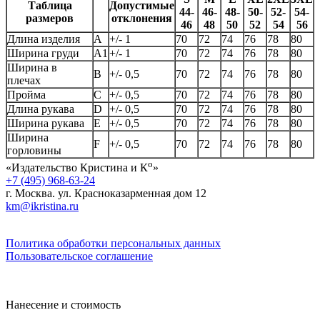
Таблица
Допустимые
44-
46-
48-
50-
52-
54-
размеров
отклонения
46
48
50
52
54
56
Длина изделия
А
+/- 1
70
72
74
76
78
80
Ширина груди
А1
+/- 1
70
72
74
76
78
80
Ширина в
B
+/- 0,5
70
72
74
76
78
80
плечах
Пройма
C
+/- 0,5
70
72
74
76
78
80
Длина рукава
D
+/- 0,5
70
72
74
76
78
80
Ширина рукава
E
+/- 0,5
70
72
74
76
78
80
Ширина
F
+/- 0,5
70
72
74
76
78
80
горловины
о
«Издательство Кристина и К
»
+7 (495) 968-63-24
г. Москва. ул. Красноказарменная дом 12
km@ikristina.ru
Политика обработки персональных данных
Пользовательское соглашение
Нанесение и стоимость