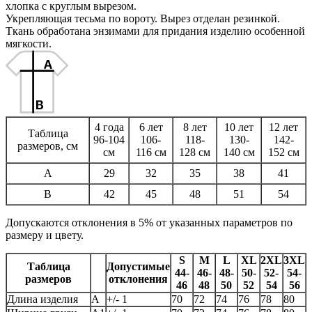
хлопка с круглым вырезом.
Укрепляющая тесьма по вороту. Вырез отделан резинкой.
Ткань обработана энзимами для придания изделию особенной
мягкости.
4 года
6 лет
8 лет
10 лет
12 лет
Таблица
96-104
106-
118-
130-
142-
размеров, см
см
116 см
128 см
140 см
152 см
A
29
32
35
38
41
B
42
45
48
51
54
Допускаются отклонения в 5% от указанных параметров по
размеру и цвету.
S
M
L
XL
2XL
3XL
Таблица
Допустимые
44-
46-
48-
50-
52-
54-
размеров
отклонения
46
48
50
52
54
56
Длина изделия
А
+/- 1
70
72
74
76
78
80