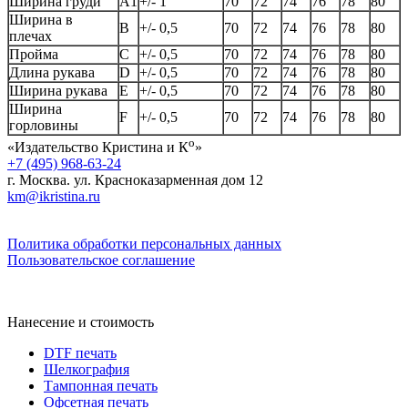
Ширина груди
А1
+/- 1
70
72
74
76
78
80
Ширина в
B
+/- 0,5
70
72
74
76
78
80
плечах
Пройма
C
+/- 0,5
70
72
74
76
78
80
Длина рукава
D
+/- 0,5
70
72
74
76
78
80
Ширина рукава
E
+/- 0,5
70
72
74
76
78
80
Ширина
F
+/- 0,5
70
72
74
76
78
80
горловины
о
«Издательство Кристина и К
»
+7 (495) 968-63-24
г. Москва. ул. Красноказарменная дом 12
km@ikristina.ru
Политика обработки персональных данных
Пользовательское соглашение
Нанесение и стоимость
DTF печать
Шелкография
Тампонная печать
Офсетная печать