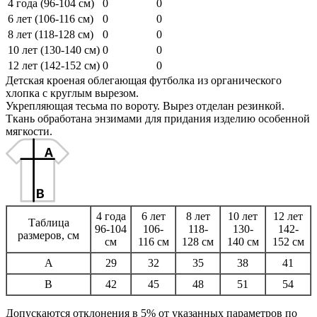
4 года (96-104 см)
0
0
6 лет (106-116 см)
0
0
8 лет (118-128 см)
0
0
10 лет (130-140 см)
0
0
12 лет (142-152 см)
0
0
Детская кроеная облегающая футболка из органического
хлопка с круглым вырезом.
Укрепляющая тесьма по вороту. Вырез отделан резинкой.
Ткань обработана энзимами для придания изделию особенной
мягкости.
4 года
6 лет
8 лет
10 лет
12 лет
Таблица
96-104
106-
118-
130-
142-
размеров, см
см
116 см
128 см
140 см
152 см
A
29
32
35
38
41
B
42
45
48
51
54
Допускаются отклонения в 5% от указанных параметров по