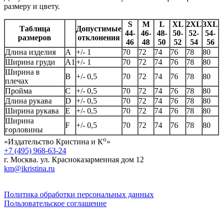
размеру и цвету.
S
M
L
XL
2XL
3XL
Таблица
Допустимые
44-
46-
48-
50-
52-
54-
размеров
отклонения
46
48
50
52
54
56
Длина изделия
А
+/- 1
70
72
74
76
78
80
Ширина груди
А1
+/- 1
70
72
74
76
78
80
Ширина в
B
+/- 0,5
70
72
74
76
78
80
плечах
Пройма
C
+/- 0,5
70
72
74
76
78
80
Длина рукава
D
+/- 0,5
70
72
74
76
78
80
Ширина рукава
E
+/- 0,5
70
72
74
76
78
80
Ширина
F
+/- 0,5
70
72
74
76
78
80
горловины
о
«Издательство Кристина и К
»
+7 (495) 968-63-24
г. Москва. ул. Красноказарменная дом 12
km@ikristina.ru
Политика обработки персональных данных
Пользовательское соглашение