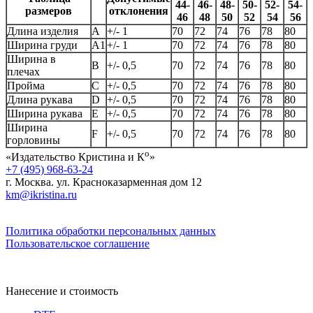
44-
46-
48-
50-
52-
54-
размеров
отклонения
46
48
50
52
54
56
Длина изделия
А
+/- 1
70
72
74
76
78
80
Ширина груди
А1
+/- 1
70
72
74
76
78
80
Ширина в
B
+/- 0,5
70
72
74
76
78
80
плечах
Пройма
C
+/- 0,5
70
72
74
76
78
80
Длина рукава
D
+/- 0,5
70
72
74
76
78
80
Ширина рукава
E
+/- 0,5
70
72
74
76
78
80
Ширина
F
+/- 0,5
70
72
74
76
78
80
горловины
о
«Издательство Кристина и К
»
+7 (495) 968-63-24
г. Москва. ул. Красноказарменная дом 12
km@ikristina.ru
Политика обработки персональных данных
Пользовательское соглашение
Нанесение и стоимость