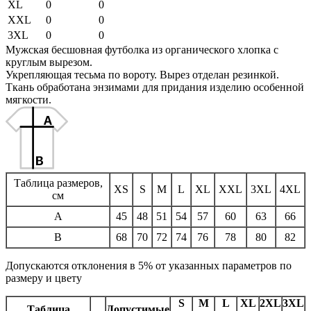
XL
0
0
XXL
0
0
3XL
0
0
Мужская бесшовная футболка из органического хлопка с
круглым вырезом.
Укрепляющая тесьма по вороту. Вырез отделан резинкой.
Ткань обработана энзимами для придания изделию особенной
мягкости.
Таблица размеров,
XS
S
M
L
XL
XXL
3XL
4XL
см
A
45
48
51
54
57
60
63
66
B
68
70
72
74
76
78
80
82
Допускаются отклонения в 5% от указанных параметров по
размеру и цвету
S
M
L
XL
2XL
3XL
Таблица
Допустимые