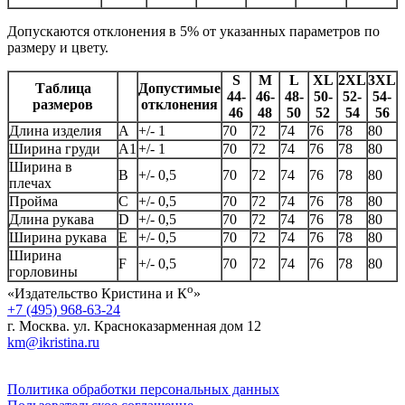
Допускаются отклонения в 5% от указанных параметров по
размеру и цвету.
S
M
L
XL
2XL
3XL
Таблица
Допустимые
44-
46-
48-
50-
52-
54-
размеров
отклонения
46
48
50
52
54
56
Длина изделия
А
+/- 1
70
72
74
76
78
80
Ширина груди
А1
+/- 1
70
72
74
76
78
80
Ширина в
B
+/- 0,5
70
72
74
76
78
80
плечах
Пройма
C
+/- 0,5
70
72
74
76
78
80
Длина рукава
D
+/- 0,5
70
72
74
76
78
80
Ширина рукава
E
+/- 0,5
70
72
74
76
78
80
Ширина
F
+/- 0,5
70
72
74
76
78
80
горловины
о
«Издательство Кристина и К
»
+7 (495) 968-63-24
г. Москва. ул. Красноказарменная дом 12
km@ikristina.ru
Политика обработки персональных данных