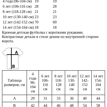
4 года (96-104 см)
19
19
6 лет (106-116 см)
28
28
8 лет (118-128 см)
21
21
10 лет (130-140 см)
23
23
12 лет (142-152 см)
70
69
14 лет (154-164 см)
18
18
Кроеная детская футболка с короткими рукавами.
Контрастные детали в стиле деним по внутренней стороне
ворота.
4
6 лет
8 лет
10 лет
12 лет
14 лет
года
Таблица
106-
118-
130-
142-
154-
96-
размеров, см
116
128
140
152
164
104
см
см
см
см
см
см
A
29
31
33
36
40
44
B
42
44
46
48
54
58