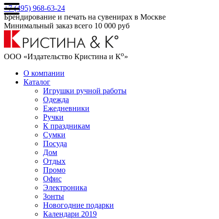
+7 (495) 968-63-24
Брендирование и печать на сувенирах в Москве
Минимальный заказ всего 10 000 руб
о
ООО «Издательство Кристина и К
»
О компании
Каталог
Игрушки ручной работы
Одежда
Ежедневники
Ручки
К праздникам
Сумки
Посуда
Дом
Отдых
Промо
Офис
Электроника
Зонты
Новогодние подарки
Календари 2019