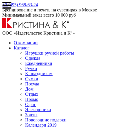
+7 (495) 968-63-24
Брендирование и печать на сувенирах в Москве
Минимальный заказ всего 10 000 руб
о
ООО «Издательство Кристина и К
»
О компании
Каталог
Игрушки ручной работы
Одежда
Ежедневники
Ручки
К праздникам
Сумки
Посуда
Дом
Отдых
Промо
Офис
Электроника
Зонты
Новогодние подарки
Календари 2019