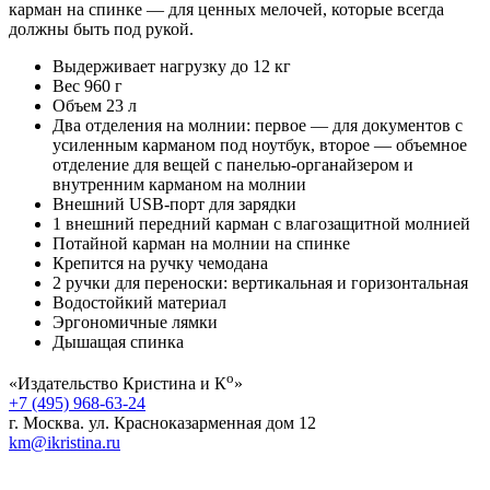
карман на спинке — для ценных мелочей, которые всегда
должны быть под рукой.
Выдерживает нагрузку до 12 кг
Вес 960 г
Объем 23 л
Два отделения на молнии: первое — для документов с
усиленным карманом под ноутбук, второе — объемное
отделение для вещей с панелью‑органайзером и
внутренним карманом на молнии
Внешний USB-порт для зарядки
1 внешний передний карман с влагозащитной молнией
Потайной карман на молнии на спинке
Крепится на ручку чемодана
2 ручки для переноски: вертикальная и горизонтальная
Водоcтойкий материал
Эргономичные лямки
Дышащая спинка
о
«Издательство Кристина и К
»
+7 (495) 968-63-24
г. Москва. ул. Красноказарменная дом 12
km@ikristina.ru