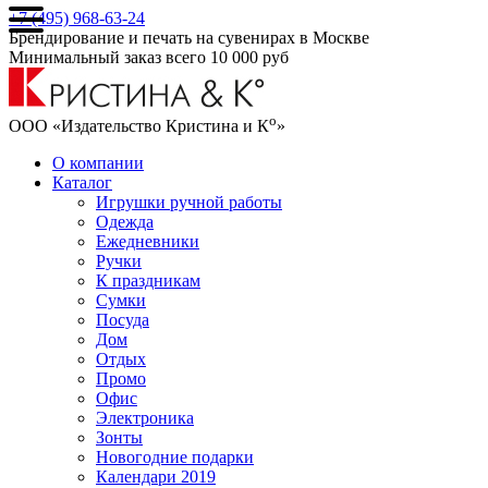
+7 (495) 968-63-24
Брендирование и печать на сувенирах в Москве
Минимальный заказ всего 10 000 руб
о
ООО «Издательство Кристина и К
»
О компании
Каталог
Игрушки ручной работы
Одежда
Ежедневники
Ручки
К праздникам
Сумки
Посуда
Дом
Отдых
Промо
Офис
Электроника
Зонты
Новогодние подарки
Календари 2019