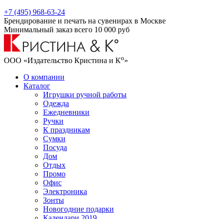
+7 (495) 968-63-24
Брендирование и печать на сувенирах в Москве
Минимальный заказ всего 10 000 руб
о
ООО «Издательство Кристина и К
»
О компании
Каталог
Игрушки ручной работы
Одежда
Ежедневники
Ручки
К праздникам
Сумки
Посуда
Дом
Отдых
Промо
Офис
Электроника
Зонты
Новогодние подарки
Календари 2019