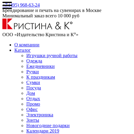
+7 (495) 968-63-24
Брендирование и печать на сувенирах в Москве
Минимальный заказ всего 10 000 руб
о
ООО «Издательство Кристина и К
»
О компании
Каталог
Игрушки ручной работы
Одежда
Ежедневники
Ручки
К праздникам
Сумки
Посуда
Дом
Отдых
Промо
Офис
Электроника
Зонты
Новогодние подарки
Календари 2019