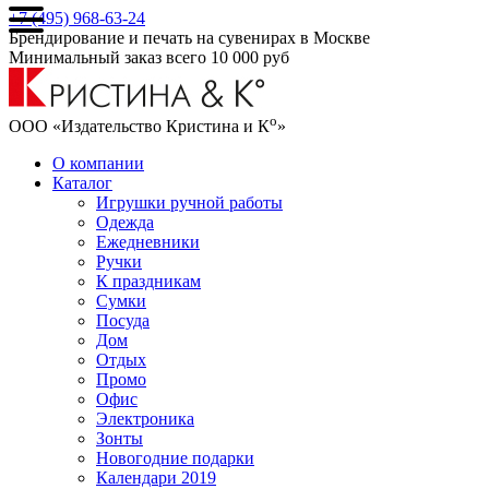
+7 (495) 968-63-24
Брендирование и печать на сувенирах в Москве
Минимальный заказ всего 10 000 руб
о
ООО «Издательство Кристина и К
»
О компании
Каталог
Игрушки ручной работы
Одежда
Ежедневники
Ручки
К праздникам
Сумки
Посуда
Дом
Отдых
Промо
Офис
Электроника
Зонты
Новогодние подарки
Календари 2019