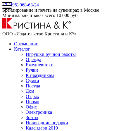
+7 (495) 968-63-24
Брендирование и печать на сувенирах в Москве
Минимальный заказ всего 10 000 руб
о
ООО «Издательство Кристина и К
»
О компании
Каталог
Игрушки ручной работы
Одежда
Ежедневники
Ручки
К праздникам
Сумки
Посуда
Дом
Отдых
Промо
Офис
Электроника
Зонты
Новогодние подарки
Календари 2019