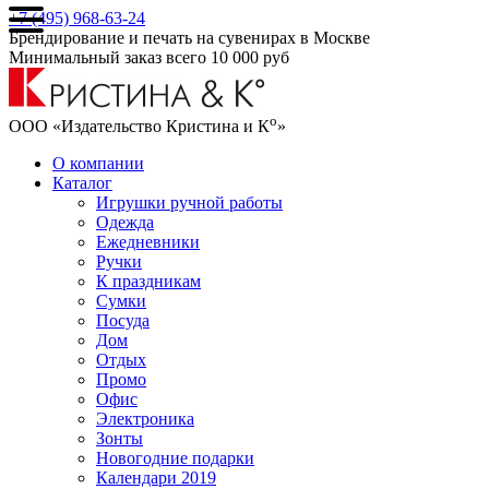
+7 (495) 968-63-24
Брендирование и печать на сувенирах в Москве
Минимальный заказ всего 10 000 руб
о
ООО «Издательство Кристина и К
»
О компании
Каталог
Игрушки ручной работы
Одежда
Ежедневники
Ручки
К праздникам
Сумки
Посуда
Дом
Отдых
Промо
Офис
Электроника
Зонты
Новогодние подарки
Календари 2019