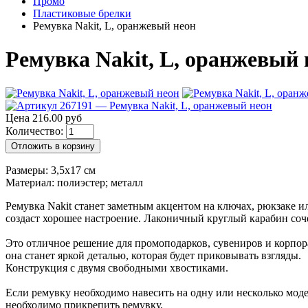
Промо
Пластиковые брелки
Ремувка Nakit, L, оранжевый неон
Ремувка Nakit, L, оранжевый н
Цена 216.00 руб
Количество:
Отложить в корзину
Размеры: 3,5х17 см
Материал: полиэстер; металл
Ремувка Nakit станет заметным акцентом на ключах, рюкзаке и
создаст хорошее настроение. Лаконичный круглый карабин соче
Это отличное решение для промоподарков, сувениров и корпор
она станет яркой деталью, которая будет приковывать взгляды.
Конструкция с двумя свободными хвостиками.
Если ремувку необходимо навесить на одну или несколько модел
необходимо прикрепить ремувку.