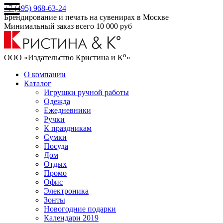
+7 (495) 968-63-24
Брендирование и печать на сувенирах в Москве
Минимальный заказ всего 10 000 руб
о
ООО «Издательство Кристина и К
»
О компании
Каталог
Игрушки ручной работы
Одежда
Ежедневники
Ручки
К праздникам
Сумки
Посуда
Дом
Отдых
Промо
Офис
Электроника
Зонты
Новогодние подарки
Календари 2019