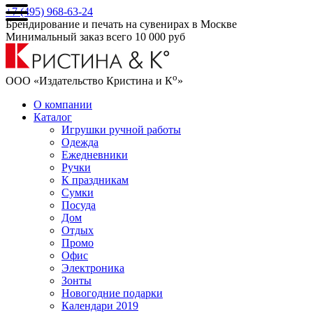
+7 (495) 968-63-24
Брендирование и печать на сувенирах в Москве
Минимальный заказ всего 10 000 руб
о
ООО «Издательство Кристина и К
»
О компании
Каталог
Игрушки ручной работы
Одежда
Ежедневники
Ручки
К праздникам
Сумки
Посуда
Дом
Отдых
Промо
Офис
Электроника
Зонты
Новогодние подарки
Календари 2019