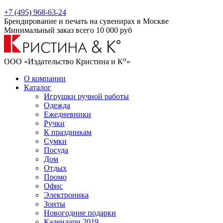
+7 (495) 968-63-24
Брендирование и печать на сувенирах в Москве
Минимальный заказ всего 10 000 руб
о
ООО «Издательство Кристина и К
»
О компании
Каталог
Игрушки ручной работы
Одежда
Ежедневники
Ручки
К праздникам
Сумки
Посуда
Дом
Отдых
Промо
Офис
Электроника
Зонты
Новогодние подарки
Календари 2019