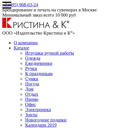
+7 (495) 968-63-24
Брендирование и печать на сувенирах в Москве
Минимальный заказ всего 10 000 руб
о
ООО «Издательство Кристина и К
»
О компании
Каталог
Игрушки ручной работы
Одежда
Ежедневники
Ручки
К праздникам
Сумки
Посуда
Дом
Отдых
Промо
Офис
Электроника
Зонты
Новогодние подарки
Календари 2019