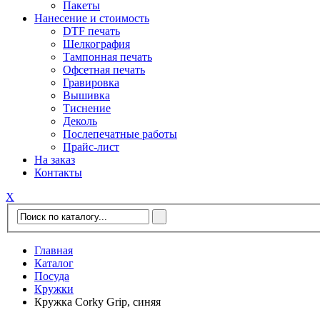
Пакеты
Нанесение и стоимость
DTF печать
Шелкография
Тампонная печать
Офсетная печать
Гравировка
Вышивка
Тиснение
Деколь
Послепечатные работы
Прайс-лист
На заказ
Контакты
Х
Главная
Каталог
Посуда
Кружки
Кружка Corky Grip, синяя