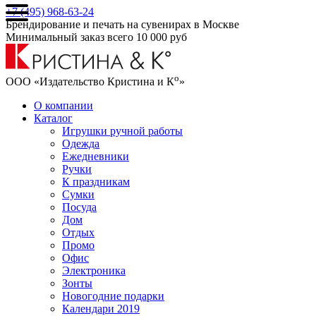
+7 (495) 968-63-24
Брендирование и печать на сувенирах в Москве
Минимальный заказ всего 10 000 руб
о
ООО «Издательство Кристина и К
»
О компании
Каталог
Игрушки ручной работы
Одежда
Ежедневники
Ручки
К праздникам
Сумки
Посуда
Дом
Отдых
Промо
Офис
Электроника
Зонты
Новогодние подарки
Календари 2019