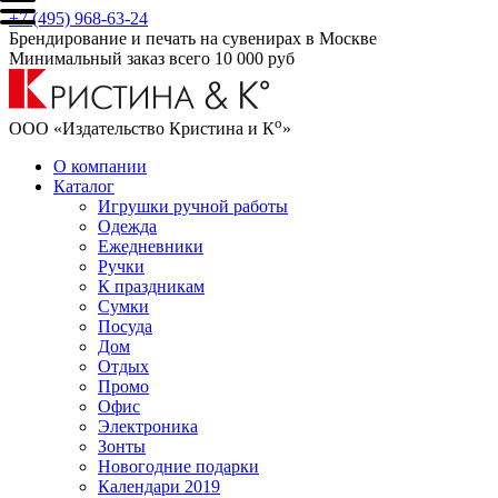
+7 (495) 968-63-24
Брендирование и печать на сувенирах в Москве
Минимальный заказ всего 10 000 руб
о
ООО «Издательство Кристина и К
»
О компании
Каталог
Игрушки ручной работы
Одежда
Ежедневники
Ручки
К праздникам
Сумки
Посуда
Дом
Отдых
Промо
Офис
Электроника
Зонты
Новогодние подарки
Календари 2019