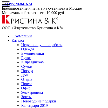
+7 (495) 968-63-24
Брендирование и печать на сувенирах в Москве
Минимальный заказ всего 10 000 руб
о
ООО «Издательство Кристина и К
»
О компании
Каталог
Игрушки ручной работы
Одежда
Ежедневники
Ручки
К праздникам
Сумки
Посуда
Дом
Отдых
Промо
Офис
Электроника
Зонты
Новогодние подарки
Календари 2019