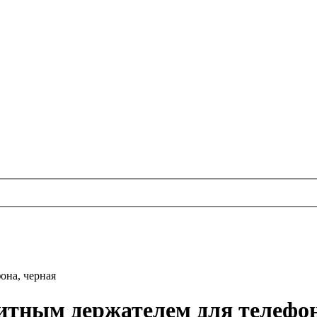
она, черная
тным держателем для телефона,