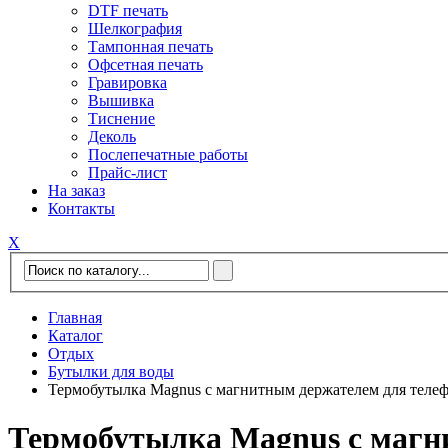
DTF печать
Шелкография
Тампонная печать
Офсетная печать
Гравировка
Вышивка
Тиснение
Деколь
Послепечатные работы
Прайс-лист
На заказ
Контакты
Х
Главная
Каталог
Отдых
Бутылки для воды
Термобутылка Magnus с магнитным держателем для телеф
Термобутылка Magnus с магни