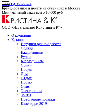
+7 (495) 968-63-24
Брендирование и печать на сувенирах в Москве
Минимальный заказ всего 10 000 руб
о
ООО «Издательство Кристина и К
»
О компании
Каталог
Игрушки ручной работы
Одежда
Ежедневники
Ручки
К праздникам
Сумки
Посуда
Дом
Отдых
Промо
Офис
Электроника
Зонты
Новогодние подарки
Календари 2019