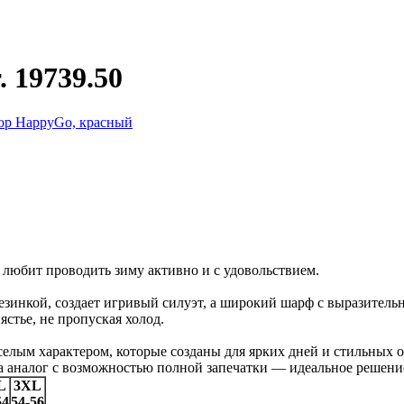
 19739.50
о любит проводить зиму активно и с удовольствием.
инкой, создает игривый силуэт, а широкий шарф с выразительн
стье, не пропуская холод.
елым характером, которые созданы для ярких дней и стильных о
на аналог с возможностью полной запечатки — идеальное решен
L
3XL
54
54-56