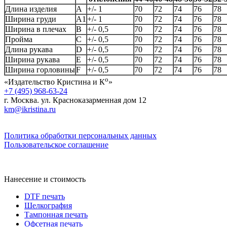
Длина изделия
А
+/- 1
70
72
74
76
78
Ширина груди
А1
+/- 1
70
72
74
76
78
Ширина в плечах
B
+/- 0,5
70
72
74
76
78
Пройма
C
+/- 0,5
70
72
74
76
78
Длина рукава
D
+/- 0,5
70
72
74
76
78
Ширина рукава
E
+/- 0,5
70
72
74
76
78
Ширина горловины
F
+/- 0,5
70
72
74
76
78
о
«Издательство Кристина и К
»
+7 (495) 968-63-24
г. Москва. ул. Красноказарменная дом 12
km@ikristina.ru
Политика обработки персональных данных
Пользовательское соглашение
Нанесение и стоимость
DTF печать
Шелкография
Тампонная печать
Офсетная печать