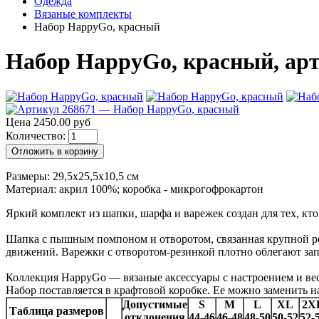
Одежда
Вязаные комплекты
Набор HappyGo, красный
Набор HappyGo, красный, арт.
Цена 2450.00 руб
Количество:
Отложить в корзину
Размеры: 29,5х25,5х10,5 см
Материал: акрил 100%; коробка - микрогофрокартон
Яркий комплект из шапки, шарфа и варежек создан для тех, кт
Шапка с пышным помпоном и отворотом, связанная крупной рез
движений. Варежки с отворотом-резинкой плотно облегают запя
Коллекция HappyGo — вязаные аксессуары с настроением и вес
Набор поставляется в крафтовой коробке. Ее можно заменить 
Допустимые
S
M
L
XL
2X
Таблица размеров
отклонения
44-46
46-48
48-50
50-52
52-