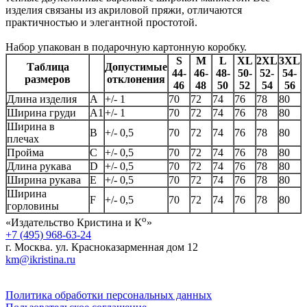
изделия связаны из акриловой пряжи, отличаются
практичностью и элегантной простотой.
Набор упакован в подарочную картонную коробку.
S
M
L
XL
2XL
3XL
Таблица
Допустимые
44-
46-
48-
50-
52-
54-
размеров
отклонения
46
48
50
52
54
56
Длина изделия
А
+/- 1
70
72
74
76
78
80
Ширина груди
А1
+/- 1
70
72
74
76
78
80
Ширина в
B
+/- 0,5
70
72
74
76
78
80
плечах
Пройма
C
+/- 0,5
70
72
74
76
78
80
Длина рукава
D
+/- 0,5
70
72
74
76
78
80
Ширина рукава
E
+/- 0,5
70
72
74
76
78
80
Ширина
F
+/- 0,5
70
72
74
76
78
80
горловины
о
«Издательство Кристина и К
»
+7 (495) 968-63-24
г. Москва. ул. Красноказарменная дом 12
km@ikristina.ru
Политика обработки персональных данных