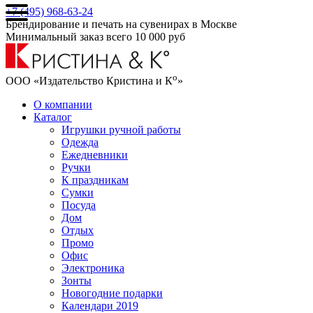
+7 (495) 968-63-24
Брендирование и печать на сувенирах в Москве
Минимальный заказ всего 10 000 руб
о
ООО «Издательство Кристина и К
»
О компании
Каталог
Игрушки ручной работы
Одежда
Ежедневники
Ручки
К праздникам
Сумки
Посуда
Дом
Отдых
Промо
Офис
Электроника
Зонты
Новогодние подарки
Календари 2019