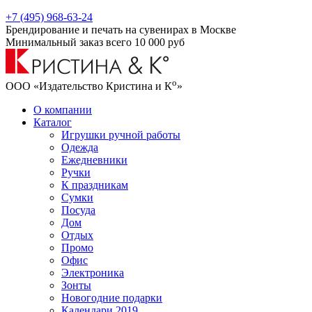
+7 (495) 968-63-24
Брендирование и печать на сувенирах в Москве
Минимальный заказ всего 10 000 руб
о
ООО «Издательство Кристина и К
»
О компании
Каталог
Игрушки ручной работы
Одежда
Ежедневники
Ручки
К праздникам
Сумки
Посуда
Дом
Отдых
Промо
Офис
Электроника
Зонты
Новогодние подарки
Календари 2019