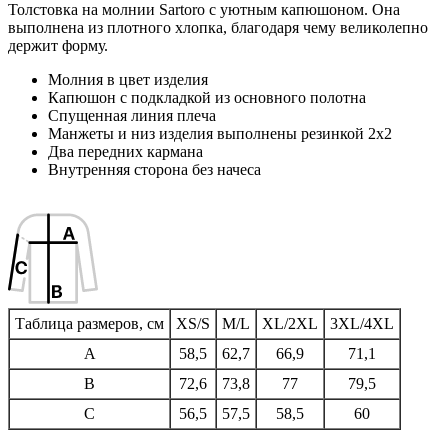
Толстовка на молнии Sartoro с уютным капюшоном. Она
выполнена из плотного хлопка, благодаря чему великолепно
держит форму.
Молния в цвет изделия
Капюшон с подкладкой из основного полотна
Спущенная линия плеча
Манжеты и низ изделия выполнены резинкой 2х2
Два передних кармана
Внутренняя сторона без начеса
Таблица размеров, см
XS/S
M/L
XL/2XL
3XL/4XL
A
58,5
62,7
66,9
71,1
B
72,6
73,8
77
79,5
C
56,5
57,5
58,5
60