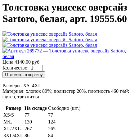
Толстовка унисекс оверсайз
Sartoro, белая, арт. 19555.60
Цена 4140.00 руб
Количество:
Отложить в корзину
Размеры: XS–4XL
Материал: хлопок 80%; полиэстер 20%, плотность 460 г/м²;
футер, трехнитка
Размер
На складе
Свободно (шт.)
XS/S
77
77
M/L
130
124
XL/2XL
267
265
3XL/4XL
86
84