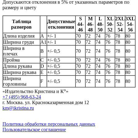
Допускаются отклонения в 5% от указанных параметров по
размеру и цвету
S
M
L
XL
2XL
3XL
Таблица
Допустимые
44-
46-
48-
50-
52-
54-
размеров
отклонения
46
48
50
52
54
56
Длина изделия
А
+/- 1
70
72
74
76
78
80
Ширина груди
А1
+/- 1
70
72
74
76
78
80
Ширина в
B
+/- 0,5
70
72
74
76
78
80
плечах
Пройма
C
+/- 0,5
70
72
74
76
78
80
Длина рукава
D
+/- 0,5
70
72
74
76
78
80
Ширина рукава
E
+/- 0,5
70
72
74
76
78
80
Ширина
F
+/- 0,5
70
72
74
76
78
80
горловины
о
«Издательство Кристина и К
»
+7 (495) 968-63-24
г. Москва. ул. Красноказарменная дом 12
km@ikristina.ru
Политика обработки персональных данных
Пользовательское соглашение