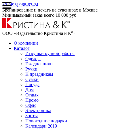
+7 (495) 968-63-24
Брендирование и печать на сувенирах в Москве
Минимальный заказ всего 10 000 руб
о
ООО «Издательство Кристина и К
»
О компании
Каталог
Игрушки ручной работы
Одежда
Ежедневники
Ручки
К праздникам
Сумки
Посуда
Дом
Отдых
Промо
Офис
Электроника
Зонты
Новогодние подарки
Календари 2019