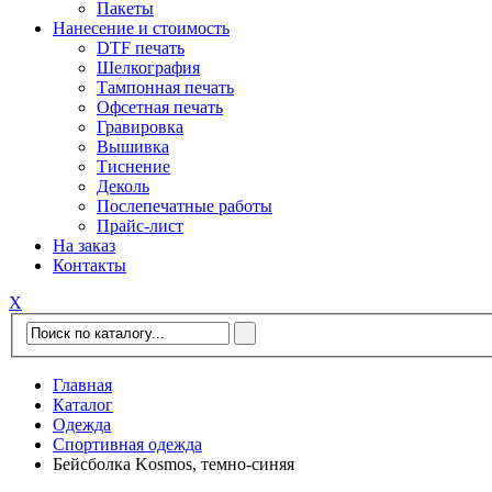
Пакеты
Нанесение и стоимость
DTF печать
Шелкография
Тампонная печать
Офсетная печать
Гравировка
Вышивка
Тиснение
Деколь
Послепечатные работы
Прайс-лист
На заказ
Контакты
Х
Главная
Каталог
Одежда
Спортивная одежда
Бейсболка Kosmos, темно-синяя