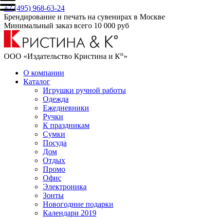
+7 (495) 968-63-24
Брендирование и печать на сувенирах в Москве
Минимальный заказ всего 10 000 руб
о
ООО «Издательство Кристина и К
»
О компании
Каталог
Игрушки ручной работы
Одежда
Ежедневники
Ручки
К праздникам
Сумки
Посуда
Дом
Отдых
Промо
Офис
Электроника
Зонты
Новогодние подарки
Календари 2019