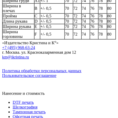
Ширина груди
А1
+/- 1
70
72
74
76
78
80
Ширина в
B
+/- 0,5
70
72
74
76
78
80
плечах
Пройма
C
+/- 0,5
70
72
74
76
78
80
Длина рукава
D
+/- 0,5
70
72
74
76
78
80
Ширина рукава
E
+/- 0,5
70
72
74
76
78
80
Ширина
F
+/- 0,5
70
72
74
76
78
80
горловины
о
«Издательство Кристина и К
»
+7 (495) 968-63-24
г. Москва. ул. Красноказарменная дом 12
km@ikristina.ru
Политика обработки персональных данных
Пользовательское соглашение
Нанесение и стоимость
DTF печать
Шелкография
Тампонная печать
Офсетная печать