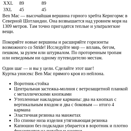
XXL
89
89
3XL
45
45
Ben Mac — высочайшая вершина горного хребта Кернгормс в
Северной Шотландии. Она возвышается над уровнем моря на
1309 метров. Там точно пригодятся теплые и ультралегкие
вещи.
Покоряйте новые вершины и расширяйте горизонты
возможного со Stride! Исследуйте мир — вплавь, бегом,
пешком, за рулем или штурвалом. По проторенным тропам
или неведомым ни одному путеводителю местам.
Один шаг — и вы у цели. Сделайте этот шаг!
Куртка унисекс Ben Mac прямого кроя из нейлона.
Воротник-стойка
Центральная застежка-молния с ветрозащитной планкой
с металлическими кнопками
Утепленные накладные карманы: два на кнопках с
вертикальным входом и два с боковым — итого 4
кармана
Эластичная резинка на манжетах
По спинке низа изделия утягивающая резинка
Капюшон без подкладки убирается в воротник и плотно
фиксируется на потайные кнопки