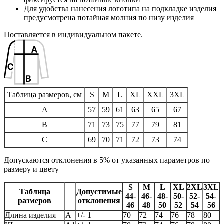
Для удобства нанесения логотипа на подкладке изделия
предусмотрена потайная молния по низу изделия
Поставляется в индивидуальном пакете.
Таблица размеров, см
S
M
L
XL
XXL
3XL
A
57
59
61
63
65
67
B
71
73
75
77
79
81
C
69
70
71
72
73
74
Допускаются отклонения в 5% от указанных параметров по
размеру и цвету
S
M
L
XL
2XL
3XL
Таблица
Допустимые
44-
46-
48-
50-
52-
54-
размеров
отклонения
46
48
50
52
54
56
Длина изделия
А
+/- 1
70
72
74
76
78
80