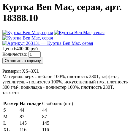
Куртка Ben Mac, серая, арт.
18388.10
Цена 6400.00 руб
Количество:
Отложить в корзину
Размеры: XS–3XL
Материал: верх - нейлон 100%, плотность 280T, таффета;
утеплитель - полиэстер 100%, искусственный пух, плотность
300 г/м²; подкладка - полиэстер 100%, плотность 230T,
таффета
Размер
На складе
Свободно (шт.)
S
44
44
M
87
87
L
145
145
XL
116
116