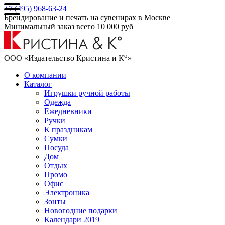
+7 (495) 968-63-24
Брендирование и печать на сувенирах в Москве
Минимальный заказ всего 10 000 руб
о
ООО «Издательство Кристина и К
»
О компании
Каталог
Игрушки ручной работы
Одежда
Ежедневники
Ручки
К праздникам
Сумки
Посуда
Дом
Отдых
Промо
Офис
Электроника
Зонты
Новогодние подарки
Календари 2019