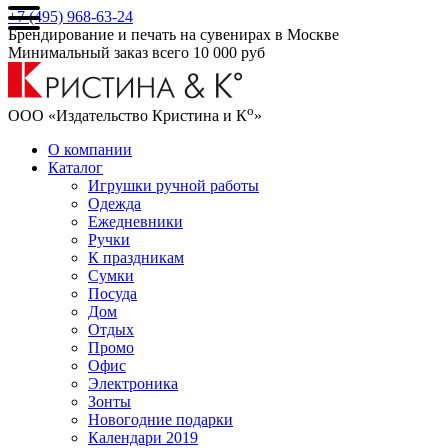
+7 (495) 968-63-24
Брендирование и печать на сувенирах в Москве
Минимальный заказ всего 10 000 руб
о
ООО «Издательство Кристина и К
»
О компании
Каталог
Игрушки ручной работы
Одежда
Ежедневники
Ручки
К праздникам
Сумки
Посуда
Дом
Отдых
Промо
Офис
Электроника
Зонты
Новогодние подарки
Календари 2019