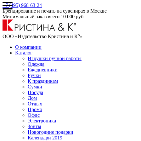
+7 (495) 968-63-24
Брендирование и печать на сувенирах в Москве
Минимальный заказ всего 10 000 руб
о
ООО «Издательство Кристина и К
»
О компании
Каталог
Игрушки ручной работы
Одежда
Ежедневники
Ручки
К праздникам
Сумки
Посуда
Дом
Отдых
Промо
Офис
Электроника
Зонты
Новогодние подарки
Календари 2019