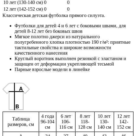
10 лет (130-140 см)
0
0
12 лет (142-152 см)
0
0
Классическая детская футболка прямого силуэта.
Футболки для детей 4 и 6 лет с боковыми швами, для
детей 8-12 лет без боковых швов
Мягкое полотно джерси из натурального
полугребенного хлопка плотностью 190 г/м²: приятные
тактильные свойства и широкие возможности
качественного нанесения
Круглый воротник выполнен резинкой с эластаном и
защищен от деформации укрепляющей тесьмой
Парные взрослые модели в линейке
4 года
6 лет
8 лет
10 лет
12 лет
Таблица
96-104
106-
118-
130-
142-
размеров, см
см
116 см
128 см
140 см
152 см