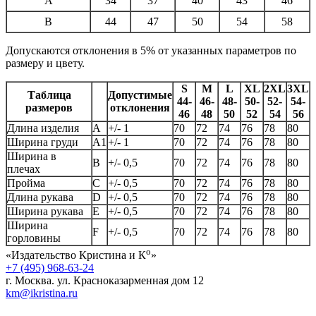
A
34
37
40
43
46
B
44
47
50
54
58
Допускаются отклонения в 5% от указанных параметров по
размеру и цвету.
S
M
L
XL
2XL
3XL
Таблица
Допустимые
44-
46-
48-
50-
52-
54-
размеров
отклонения
46
48
50
52
54
56
Длина изделия
А
+/- 1
70
72
74
76
78
80
Ширина груди
А1
+/- 1
70
72
74
76
78
80
Ширина в
B
+/- 0,5
70
72
74
76
78
80
плечах
Пройма
C
+/- 0,5
70
72
74
76
78
80
Длина рукава
D
+/- 0,5
70
72
74
76
78
80
Ширина рукава
E
+/- 0,5
70
72
74
76
78
80
Ширина
F
+/- 0,5
70
72
74
76
78
80
горловины
о
«Издательство Кристина и К
»
+7 (495) 968-63-24
г. Москва. ул. Красноказарменная дом 12
km@ikristina.ru