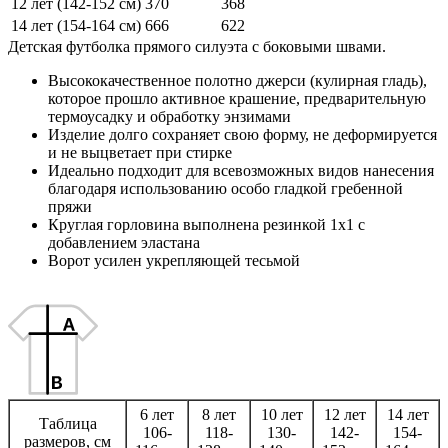
12 лет (142-152 см)
370
368
14 лет (154-164 см)
666
622
Детская футболка прямого силуэта с боковыми швами.
Высококачественное полотно джерси (кулирная гладь),
которое прошло активное крашение, предварительную
термоусадку и обработку энзимами
Изделие долго сохраняет свою форму, не деформируется
и не выцветает при стирке
Идеально подходит для всевозможных видов нанесения
благодаря использованию особо гладкой гребенной
пряжи
Круглая горловина выполнена резинкой 1x1 с
добавлением эластана
Ворот усилен укрепляющей тесьмой
6 лет
8 лет
10 лет
12 лет
14 лет
Таблица
106-
118-
130-
142-
154-
размеров, см