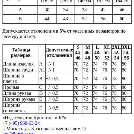
116 см
128 см
140 см
152 см
164 см
A
30
34
38
42
46
B
44
48
52
56
60
Допускаются отклонения в 5% от указанных параметров по
размеру и цвету.
S
M
L
XL
2XL
3XL
Таблица
Допустимые
44-
46-
48-
50-
52-
54-
размеров
отклонения
46
48
50
52
54
56
Длина изделия
А
+/- 1
70
72
74
76
78
80
Ширина груди
А1
+/- 1
70
72
74
76
78
80
Ширина в
B
+/- 0,5
70
72
74
76
78
80
плечах
Пройма
C
+/- 0,5
70
72
74
76
78
80
Длина рукава
D
+/- 0,5
70
72
74
76
78
80
Ширина рукава
E
+/- 0,5
70
72
74
76
78
80
Ширина
F
+/- 0,5
70
72
74
76
78
80
горловины
о
«Издательство Кристина и К
»
+7 (495) 968-63-24
г. Москва. ул. Красноказарменная дом 12
km@ikristina.ru