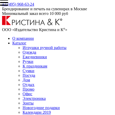
+7 (495) 968-63-24
Брендирование и печать на сувенирах в Москве
Минимальный заказ всего 10 000 руб
о
ООО «Издательство Кристина и К
»
О компании
Каталог
Игрушки ручной работы
Одежда
Ежедневники
Ручки
К праздникам
Сумки
Посуда
Дом
Отдых
Промо
Офис
Электроника
Зонты
Новогодние подарки
Календари 2019